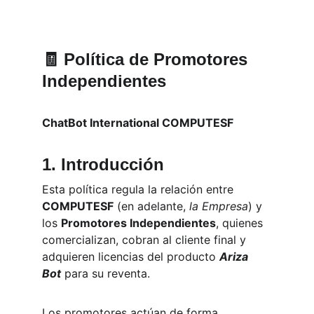
NO te pierdas las ofertas por tiempo limitado!
¡
🧾 
Política de Promotores 
Independientes
ChatBot International COMPUTESF
1. Introducción
Esta política regula la relación entre 
COMPUTESF
 (en adelante, 
la Empresa
) y 
los 
Promotores Independientes
, quienes 
comercializan, cobran al cliente final y 
adquieren licencias del producto 
Ariza 
Bot
 para su reventa.
Los promotores actúan de forma 