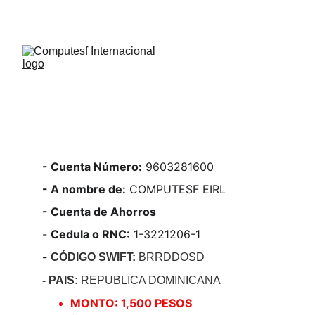
NO te pierdas las ofertas por tiempo limitado!
¡
- Cuenta Número:
 9603281600
- A nombre de:
 COMPUTESF EIRL
- Cuenta de Ahorros
- 
Cedula o RNC:
 1-3221206-1
- 
CÓDIGO SWIFT: 
BRRDDOSD
- PAIS: 
REPUBLICA DOMINICANA
MONTO: 1,500 PESOS 