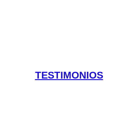
NO te pierdas las ofertas por tiempo limitado!
¡
TESTIMONIOS