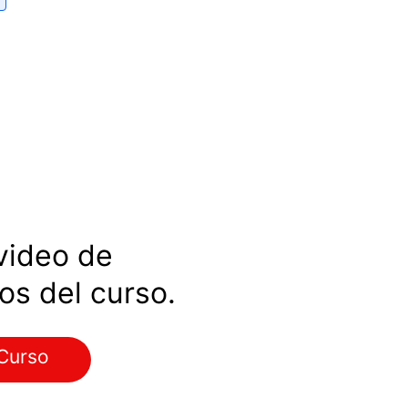
 video de 
os del curso.
 Curso