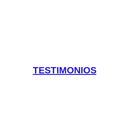
NO te pierdas las ofertas por tiempo limitado!
¡
TESTIMONIOS