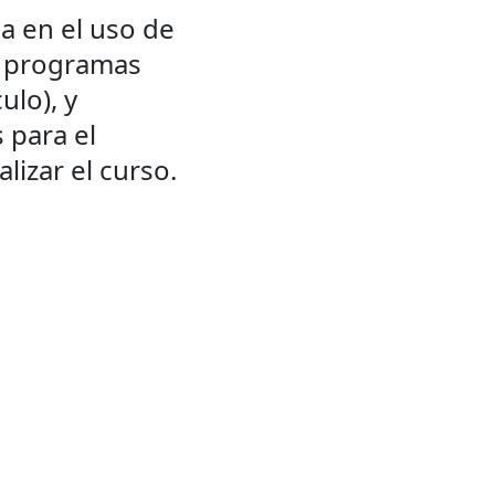
 en el uso de 
r programas 
lo), y 
 para el 
alizar el curso.