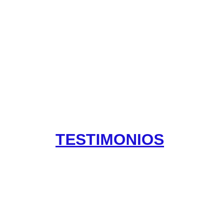
NO te pierdas las ofertas por tiempo limitado!
¡
TESTIMONIOS