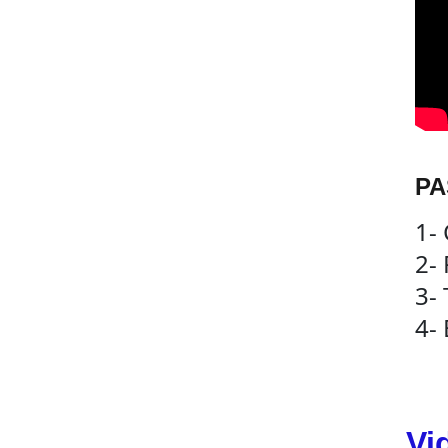
PA
1- 
2-
3-
4- 
Vi